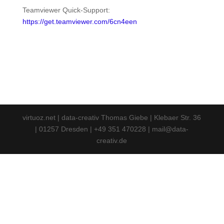
Teamviewer Quick-Support:
https://get.teamviewer.com/6cn4een
virtuoz.net | data-creativ Thomas Giebe | Klebaer Str. 36
| 01257 Dresden | +49 351 470228 | mail@data-
creativ.de